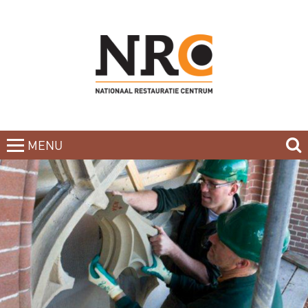
MENU
CLOSE
HOME
BLOG
CURSUSAANBOD
NIEUWSBRIEF
BOEKEN
CONTACT
OVER DE DOCENTEN
OVER ONS
INCOMPANY-CURSUS
PARTNERS