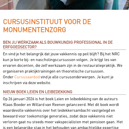
CURSUSINSTITUUT VOOR DE
MONUMENTENZORG
BEN JIJ WERKZAAM ALS BOUWKUNDIG PROFESSIONAL IN DE
ERFGOEDSECTOR?
En vind je het belangrijk dat jouw vakkennis op peil blijft? Bij het NRC
kun je korte bij- en nascholingscursussen volgen. Je krijgt les van
ervaren docenten, die zelf werkzaam zijn in de restauratiepraktijk. We
organiseren praktijktrainingen en theoretische cursussen.
Onder
Cursusaanbod
vind je alle cursusonderwerpen. Je kunt je
inschrijven via deze website.
NIEUW BOEK LEIEN EN LEIBEDEKKING
Op 26 januari 2026 is het boek Leien en leibedekking van de auteurs
Klaas Boeder en Willard van Reenen gelanceerd. Met dit boek wordt
waardevolle vakkennis over het leidekkersambacht vastgelegd en
bewaard voor toekomstige generaties, zodat deze vakkennis niet
verloren gaat nu steeds meer vakspecialisten met pensioen gaan. Het
is een belangrijke stap in het behouden van ambachtelijke expertise