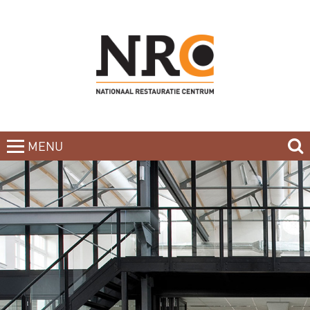
MENU
CLOSE
HOME
BLOG
CURSUSAANBOD
NIEUWSBRIEF
BOEKEN
CONTACT
OVER DE DOCENTEN
OVER ONS
INCOMPANY-CURSUS
PARTNERS