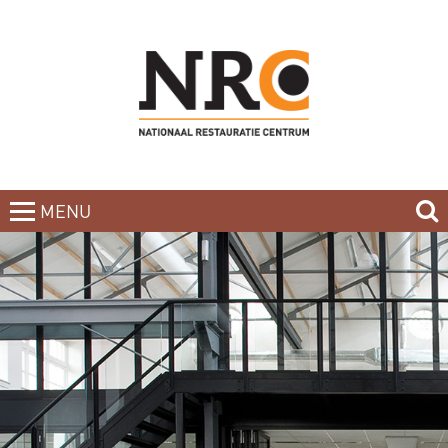
MENU
CLOSE
HOME
BLOG
CURSUSAANBOD
NIEUWSBRIEF
BOEKEN
CONTACT
OVER DE DOCENTEN
OVER ONS
INCOMPANY-CURSUS
PARTNERS