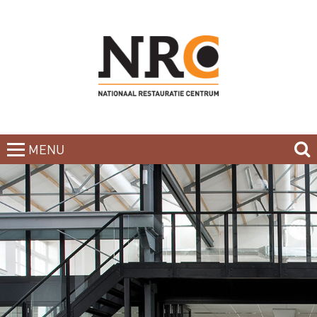
MENU
CLOSE
HOME
BLOG
CURSUSAANBOD
NIEUWSBRIEF
BOEKEN
CONTACT
OVER DE DOCENTEN
OVER ONS
INCOMPANY-CURSUS
PARTNERS