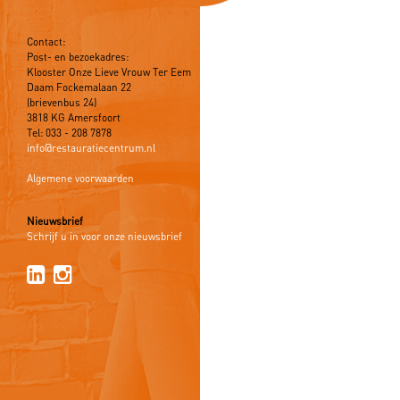
Contact:
Post- en bezoekadres:
Klooster Onze Lieve Vrouw Ter Eem
Daam Fockemalaan 22
(brievenbus 24)
3818 KG Amersfoort
Tel: 033 - 208 7878
info@restauratiecentrum.nl
Algemene voorwaarden
Nieuwsbrief
Schrijf u in voor onze nieuwsbrief