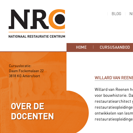
BLOG
N
HOME
CURSUSAANBOD
Cursuslocatie:
Daam Fockemalaan 22
3818 KG Amersfoort
WILLARD VAN REEN
Willard van Reenen h
voor bouwhistorie. Daa
restauratiearchitect g
OVER DE
restauratieopleiding
ontwikkelen van lesm
DOCENTEN
restauratieopleidinge