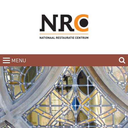
MENU
CLOSE
HOME
BLOG
CURSUSAANBOD
NIEUWSBRIEF
BOEKEN
CONTACT
OVER DE DOCENTEN
OVER ONS
INCOMPANY-CURSUS
PARTNERS