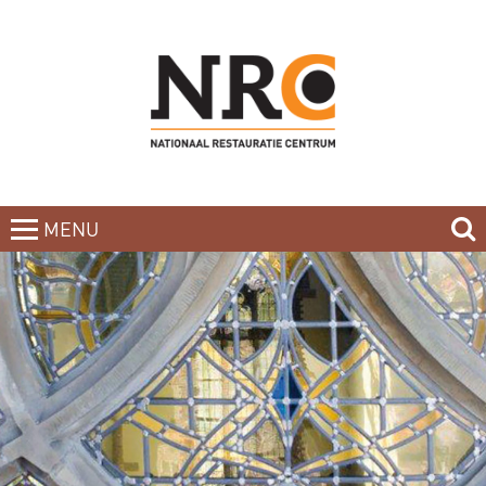
MENU
CLOSE
HOME
BLOG
CURSUSAANBOD
NIEUWSBRIEF
BOEKEN
CONTACT
OVER DE DOCENTEN
OVER ONS
INCOMPANY-CURSUS
PARTNERS