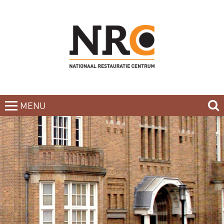
MENU
CLOSE
HOME
BLOG
CURSUSAANBOD
NIEUWSBRIEF
BOEKEN
CONTACT
OVER DE DOCENTEN
OVER ONS
INCOMPANY-CURSUS
PARTNERS