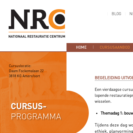
BLOG
N
HOME
CURSUSAANBOD
Cursuslocatie:
Daam Fockemalaan 22
3818 KG Amersfoort
BEGELEIDING UITVO
Een vierdaagse cursu
lopende restauratiep
wisselen.
CURSUS-
Themadag 1: bou
PROGRAMMA
Tijdens deze dag wo
ethiek, planvorming