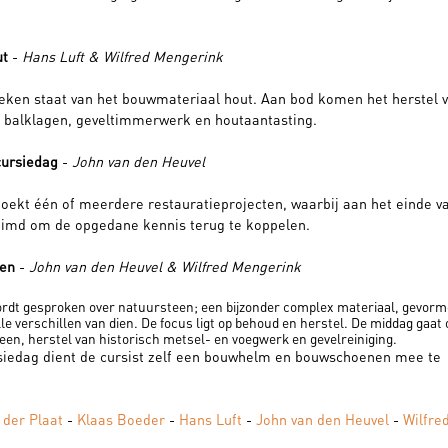
ut
-
Hans Luft & Wilfred Mengerink
teken staat van het bouwmateriaal hout. Aan bod komen het herstel 
n balklagen, geveltimmerwerk en houtaantasting.
cursiedag
-
John van den Heuvel
oekt één of meerdere restauratieprojecten, waarbij aan het einde v
ruimd om de opgedane kennis terug te koppelen.
een
-
John van den Heuvel & Wilfred Mengerink
ordt gesproken over natuursteen; een bijzonder complex materiaal, gevorm
le verschillen van dien. De focus ligt op behoud en herstel. De middag gaat 
een, herstel van historisch metsel- en voegwerk en gevelreiniging.
rsiedag dient de cursist zelf een bouwhelm en bouwschoenen mee te
 der Plaat
-
Klaas Boeder
-
Hans Luft
-
John van den Heuvel
-
Wilfre