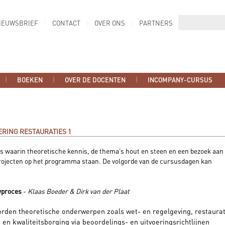
IEUWSBRIEF
CONTACT
OVER ONS
PARTNERS
BOEKEN
OVER DE DOCENTEN
INCOMPANY-CURSUS
ERING RESTAURATIES 1
s waarin theoretische kennis, de thema's hout en steen en een bezoek aan
rojecten op het programma staan. De volgorde van de cursusdagen kan
wproces
-
Klaas Boeder & Dirk van der Plaat
rden theoretische onderwerpen zoals wet- en regelgeving, restaurat
 en kwaliteitsborging via beoordelings- en uitvoeringsrichtlijnen