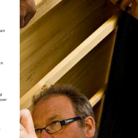
van
an
d
over
d