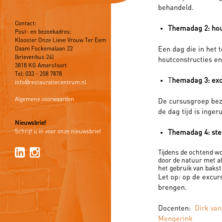
behandeld.
Contact:
Themadag 2: ho
Post- en bezoekadres:
Klooster Onze Lieve Vrouw Ter Eem
Een dag die in het 
Daam Fockemalaan 22
(brievenbus 24)
houtconstructies e
3818 KG Amersfoort
Tel: 033 - 208 7878
T
hemadag 3: ex
info@restauratiecentrum.nl
Algemene voorwaarden
De cursusgroep bez
de dag tijd is inge
Nieuwsbrief
Schrijf u in voor onze nieuwsbrief
Themadag 4: st
Tijdens de ochtend w
door de natuur met al
het gebruik van bakst
Let op: op de excu
brengen.
Docenten:
Dirk van
Mengerink