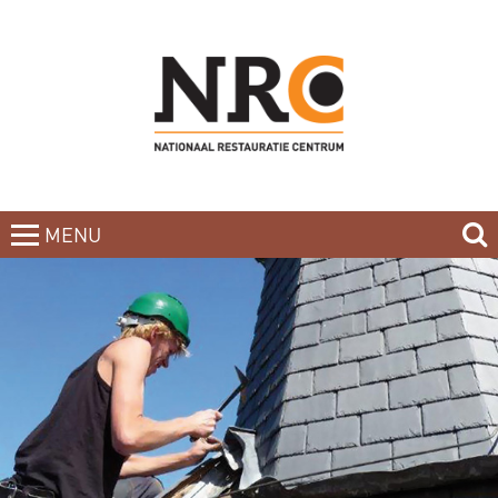
MENU
CLOSE
HOME
BLOG
CURSUSAANBOD
NIEUWSBRIEF
BOEKEN
CONTACT
OVER DE DOCENTEN
OVER ONS
INCOMPANY-CURSUS
PARTNERS