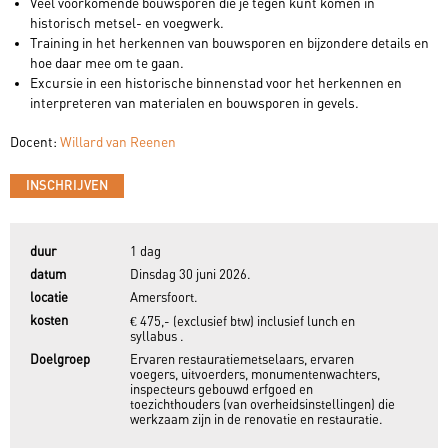
Veel voorkomende bouwsporen die je tegen kunt komen in
historisch metsel- en voegwerk.
Training in het herkennen van bouwsporen en bijzondere details en
hoe daar mee om te gaan.
Excursie in een historische binnenstad voor het herkennen en
interpreteren van materialen en bouwsporen in gevels.
Docent:
Willard van Reenen
INSCHRIJVEN
duur
1 dag
datum
Dinsdag 30 juni 2026.
locatie
Amersfoort.
kosten
€ 475,- (exclusief btw) inclusief lunch en
syllabus .
Doelgroep
Ervaren restauratiemetselaars, ervaren
voegers, uitvoerders, monumentenwachters,
inspecteurs gebouwd erfgoed en
toezichthouders (van overheidsinstellingen) die
werkzaam zijn in de renovatie en restauratie.