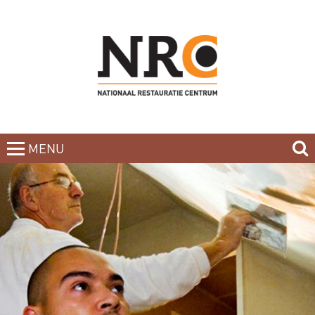
MENU
CLOSE
HOME
BLOG
CURSUSAANBOD
NIEUWSBRIEF
BOEKEN
CONTACT
OVER DE DOCENTEN
OVER ONS
INCOMPANY-CURSUS
PARTNERS