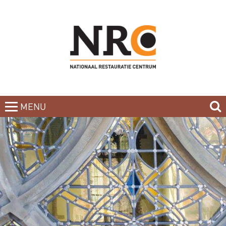
MENU
CLOSE
HOME
BLOG
CURSUSAANBOD
NIEUWSBRIEF
BOEKEN
CONTACT
OVER DE DOCENTEN
OVER ONS
INCOMPANY-CURSUS
PARTNERS