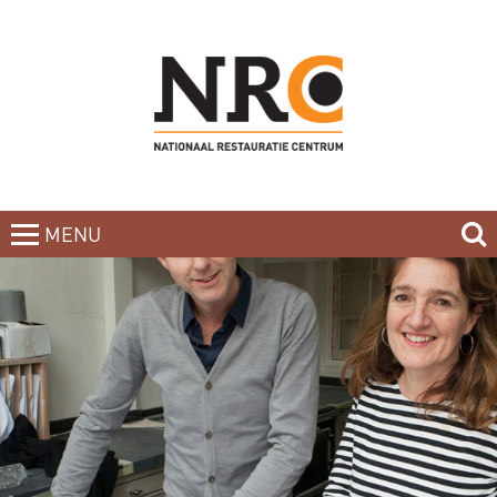
MENU
CLOSE
HOME
BLOG
CURSUSAANBOD
NIEUWSBRIEF
BOEKEN
CONTACT
OVER DE DOCENTEN
OVER ONS
INCOMPANY-CURSUS
PARTNERS